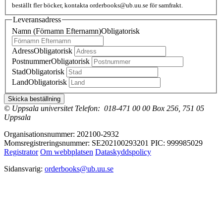
beställt fler böcker, kontakta orderbooks@ub.uu.se för samfrakt.
Leveransadress
Namn (Förnamn Efternamn)
Obligatorisk
Adress
Obligatorisk
Postnummer
Obligatorisk
Stad
Obligatorisk
Land
Obligatorisk
© Uppsala universitet
Telefon:
018-471 00 00
Box 256, 751 05
Uppsala
Organisationsnummer: 202100-2932
Momsregistreringsnummer: SE202100293201
PIC: 999985029
Registrator
Om webbplatsen
Dataskyddspolicy
Sidansvarig:
orderbooks@ub.uu.se