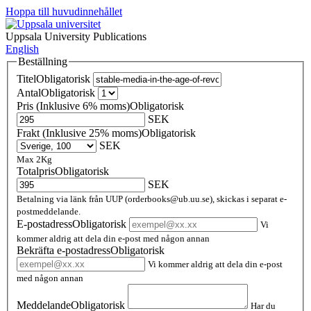
Hoppa till huvudinnehållet
Uppsala University Publications
English
Beställning
Titel
Obligatorisk
Antal
Obligatorisk
Pris (Inklusive 6% moms)
Obligatorisk
SEK
Frakt (Inklusive 25% moms)
Obligatorisk
SEK
Max 2Kg
Totalpris
Obligatorisk
SEK
Betalning via länk från UUP (orderbooks@ub.uu.se), skickas i separat e-
postmeddelande.
E-postadress
Obligatorisk
Vi
kommer aldrig att dela din e-post med någon annan
Bekräfta e-postadress
Obligatorisk
Vi kommer aldrig att dela din e-post
med någon annan
Meddelande
Obligatorisk
Har du