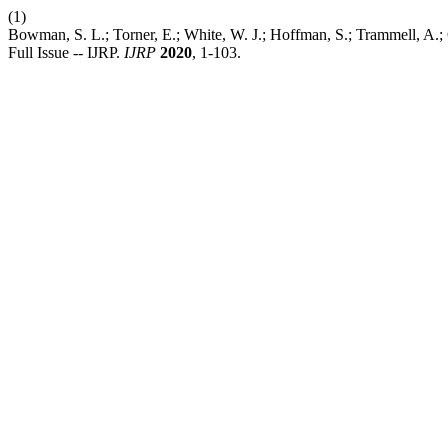
(1)
Bowman, S. L.; Torner, E.; White, W. J.; Hoffman, S.; Trammell, A.; 
Full Issue -- IJRP.
IJRP
2020
, 1-103.