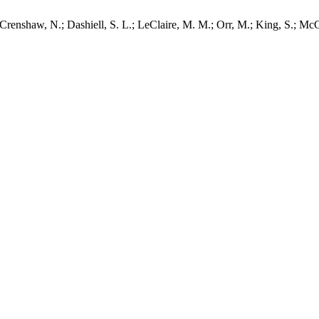
Crenshaw, N.; Dashiell, S. L.; LeClaire, M. M.; Orr, M.; King, S.; McG