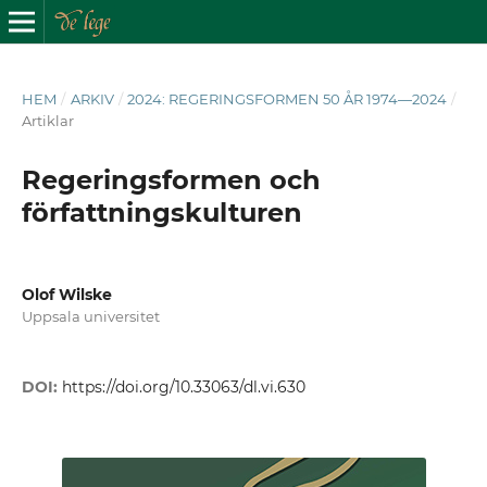
HEM
/
ARKIV
/
2024: REGERINGSFORMEN 50 ÅR 1974―2024
/
Artiklar
Regeringsformen och
författningskulturen
Olof Wilske
Uppsala universitet
DOI:
https://doi.org/10.33063/dl.vi.630